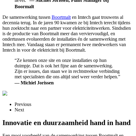
liever.”
— Michiel Jorissen, Plant Manager bij
Boormalt
De samenwerking tussen
Boortmalt
en Imtech gaat trouwens al
decennia terug. In de jaren 90 kwamen ze bij Imtech terecht tijdens
hun zoektocht naar een partner voor elektriciteitswerken. Sindsdien
is de productie van Boortmalt meer dan verviervoudigd, en
ondertussen evolueerden de installaties én de samenwerking met
Imtech mee. Vandaag staan er permanent twee medewerkers van
Imtech in voor de elektriciteit bij Boortmalt.
“Ze kennen onze site en onze installaties op hun
duimpje. Dat is ook het fijne aan de samenwerking.
Zijn er issues, dan staan we in rechtstreekse verbinding
met specialisten die ons altijd snel weer verder helpen.”
— Michiel Jorissen
Previous
Next
Innovatie en duurzaamheid hand in hand
Een mooi voorbeeld van de samenwerking tussen Boortmalt en