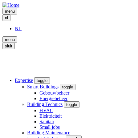
Skip
to
menu
main
nl
content
NL
menu
sluit
Expertise
toggle
Smart Buildings
toggle
Gebouwbeheer
Energiebeheer
Building Technics
toggle
HVAC
Elektriciteit
Sanitair
Small jobs
Building Maintenance