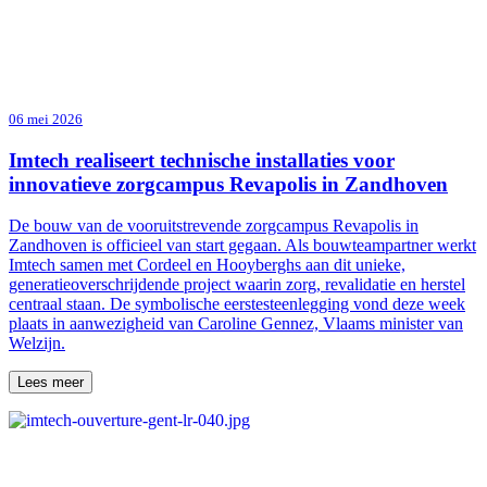
06 mei 2026
Imtech realiseert technische installaties voor
innovatieve zorgcampus Revapolis in Zandhoven
De bouw van de vooruitstrevende zorgcampus Revapolis in
Zandhoven is officieel van start gegaan. Als bouwteampartner werkt
Imtech samen met Cordeel en Hooyberghs aan dit unieke,
generatieoverschrijdende project waarin zorg, revalidatie en herstel
centraal staan. De symbolische eerstesteenlegging vond deze week
plaats in aanwezigheid van Caroline Gennez, Vlaams minister van
Welzijn.
Lees meer