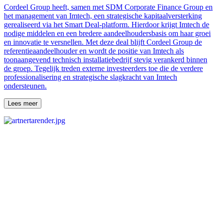
Cordeel Group heeft, samen met SDM Corporate Finance Group en
het management van Imtech, een strategische kapitaalversterking
gerealiseerd via het Smart Deal-platform. Hierdoor krijgt Imtech de
nodige middelen en een bredere aandeelhoudersbasis om haar groei
en innovatie te versnellen. Met deze deal blijft Cordeel Group de
referentieaandeelhouder en wordt de positie van Imtech als
toonaangevend technisch installatiebedrijf stevig verankerd binnen
de groep. Tegelijk treden externe investeerders toe die de verdere
professionalisering en strategische slagkracht van Imtech
ondersteunen.
Lees meer